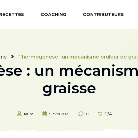
RECETTES
COACHING
CONTRIBUTEURS
me
Thermogenèse : un mécanisme brûleur de gra
se : un mécanisme
graisse
174
laura
9 avril 2021
0