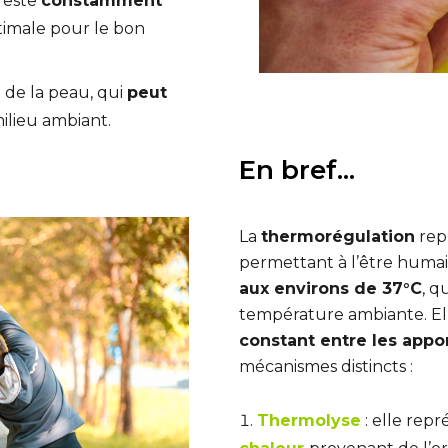
 reste
constamment
timale pour le bon
e de la peau, qui
peut
ilieu ambiant.
En bref...
La
thermorégulation
repr
permettant à l’être humai
aux environs de 37°C
, q
température ambiante. El
constant entre les appor
mécanismes distincts :
Thermolyse
: elle rep