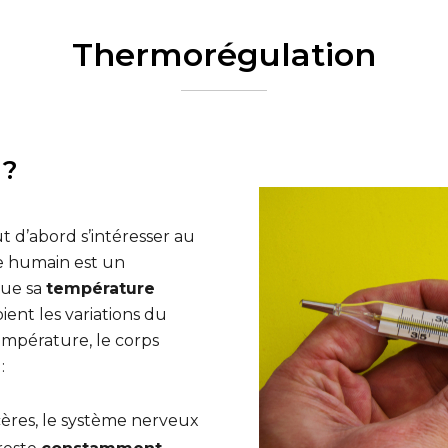
Thermorégulation
 ?
 d’abord s’intéresser au
re humain est un
 que sa
température
ient les variations du
empérature, le corps
s
:
cères, le système nerveux