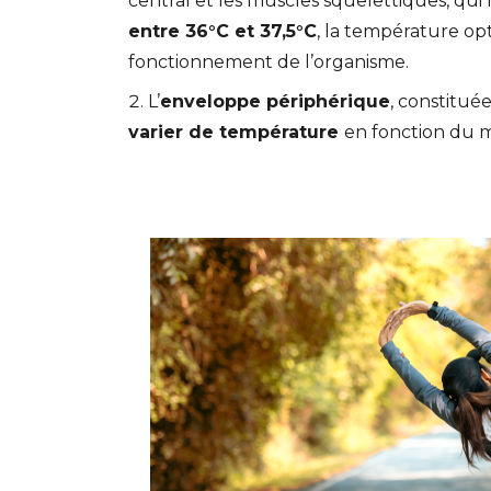
central et les muscles squelettiques, qui
entre 36°C et 37,5°C
, la température op
fonctionnement de l’organisme.
L’
enveloppe périphérique
, constitué
varier de température
en fonction du m