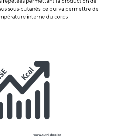
s répétées permettant la production de
ssus sous-cutanés, ce qui va permettre de
empérature interne du corps.