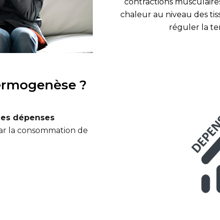
contractions musculaire
chaleur au niveau des ti
réguler la t
ermogenèse ?
les dépenses
par la consommation de