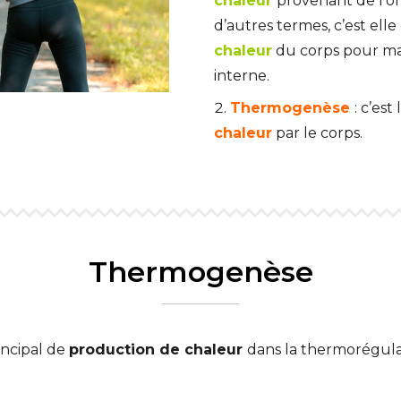
chaleur
provenant de l’or
d’autres termes, c’est elle
chaleur
du corps pour mai
interne.
Thermogenèse
: c’es
chaleur
par le corps.
Thermogenèse
incipal de
production de chaleur
dans la thermorégula